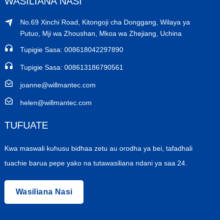
WASILIANA NASI
No.69 Xinchi Road, Kitongoji cha Donggang, Wilaya ya
Putuo, Mji wa Zhoushan, Mkoa wa Zhejiang, Uchina
Tupigie Sasa: ​​008618042297890
Tupigie Sasa: ​​008613186790561
joanne@willmantec.com
helen@willmantec.com
TUFUATE
Kwa maswali kuhusu bidhaa zetu au orodha ya bei, tafadhali
tuachie barua pepe yako na tutawasiliana ndani ya saa 24.
Wasiliana Nasi