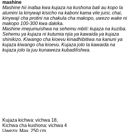
mashine
Mashine hii inafaa kwa kujaza na kushona bati au kopo la
alumini la kinywaji kisicho na kaboni kama vile juisi, chai,
kinywaji cha protini na chakula cha makopo, uwezo wake ni
makopo 100-300 kwa dakika.
Mashine imejumuishwa na sehemu mbili: kujaza na kuziba.
Sehemu ya kujaza ni kutumia njia ya kawaida ya kujaza
shinikizo. Kiwango cha kioevu kinadhibitiwa na kanuni ya
kujaza kiwango cha kioevu. Kujaza joto la kawaida na
kujaza joto la juu kunaweza kubadilishwa.
Kujaza kichwa: vichwa 18,
Kichwa cha kushona: vichwa 4
Uwezo: Max. 250 cm