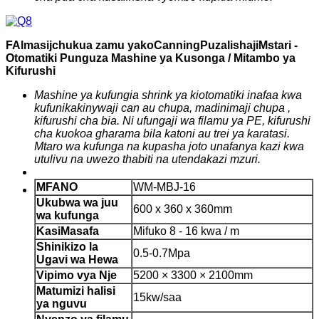
F
Almasi
j
chukua zamu yako
C
anning
P
uzalishaji
Mstari -
Otomatiki
Punguza Mashine ya Kusonga / Mitambo ya
Kifurushi
Mashine ya kufungia shrink ya kiotomatiki inafaa kwa
kufunika
kinywaji can au chupa, madini
maji
chupa
,
kifurushi cha bia. Ni ufungaji wa filamu ya PE, kifurushi
cha kuokoa gharama bila katoni au trei ya karatasi.
Mtaro wa kufunga na kupasha joto unafanya kazi kwa
utulivu na uwezo thabiti na utendakazi mzuri.
MFANO
WM-MBJ-16
Ukubwa wa juu
600 x 360 x 360mm
wa kufunga
Kasi
Masafa
Mifuko 8 - 16 kwa / m
Shinikizo la
0.5-0.7Mpa
Ugavi wa Hewa
Vipimo vya Nje
5200 × 3300 × 2100mm
Matumizi halisi
15kw/saa
ya nguvu