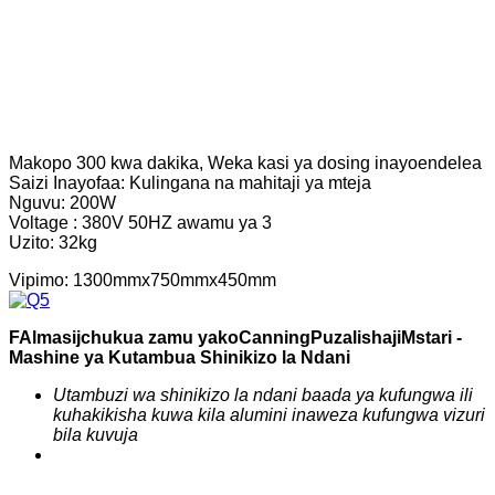
Makopo 300 kwa dakika, Weka kasi ya dosing inayoendelea
Saizi Inayofaa: Kulingana na mahitaji ya mteja
Nguvu: 200W
Voltage : 380V 50HZ awamu ya 3
Uzito: 32kg
Vipimo: 1300mmx750mmx450mm
F
Almasi
j
chukua zamu yako
C
anning
P
uzalishaji
Mstari -
Mashine ya Kutambua Shinikizo la Ndani
Utambuzi wa shinikizo la ndani baada ya kufungwa ili
kuhakikisha kuwa kila alumini inaweza kufungwa vizuri
bila kuvuja