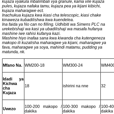
kujaza vyakula mbalimbali vya granule, kama vile kujaza
pules, kujaza nafaka tamu, kujaza pea ya kijani kibichi,
kujaza maharagwe ect.
Inachukua kujaza kwa kiasi cha telescopic, kiasi chake
kinaweza kubadilishwa kwa kuendelea.
Ina faida ya No can no filling. Udhibiti wa Simens PLC na
urekebishaji wa kasi ya ubadilishaji wa masafa hufanya
mashine iwe rahisi kufanya kazi.
Mashine hiyo inafaa sana kwa kiwanda cha kutengeneza
makopo ili kuzalisha maharagwe ya kijani, maharagwe ya
fava, maharagwe ya soya, mahindi matamu, pudding ya
matunda, nk.
Mfano Na.
WM200-18
WM300-24
WM400
Idadi ya
Kichwa
18
ishirini na nne
32
cha
Kujaza
100-200 makopo /
100-300 makopo /
100-4
Uwezo
dakika
dakika
dakika