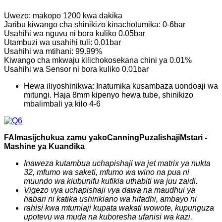
Uwezo: makopo 1200 kwa dakika
Jaribu kiwango cha shinikizo kinachotumika: 0-6bar
Usahihi wa nguvu ni bora kuliko 0.05bar
Utambuzi wa usahihi tuli: 0.01bar
Usahihi wa mtihani: 99.99%
Kiwango cha mkwaju kilichokosekana chini ya 0.01%
Usahihi wa Sensor ni bora kuliko 0.01bar
Hewa iliyoshinikwa: Inatumika kusambaza uondoaji wa
mitungi. Haja 8mm kipenyo hewa tube, shinikizo
mbalimbali ya kilo 4-6
F
Almasi
j
chukua zamu yako
C
anning
P
uzalishaji
Mstari -
Mashine ya Kuandika
Inaweza kutambua uchapishaji wa jet matrix ya nukta
32, mfumo wa saketi, mfumo wa wino na pua ni
muundo wa kiubunifu kufikia uthabiti wa juu zaidi.
Vigezo vya uchapishaji vya dawa na maudhui ya
habari ni katika ushirikiano wa hifadhi, ambayo ni
rahisi kwa mtumiaji kupata wakati wowote, kupunguza
upotevu wa muda na kuboresha ufanisi wa kazi.