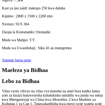
Nguvu: 7.5kw
Kasi ya juu zaidi: makopo 250 kwa dakika
Kipimo : 2800 x 1500 x 2200 mm
Nyenzo: SUS 304
Daraja la Kiotomatiki: Otomatiki
Muda wa Malipo: T/T
Muda wa Uwasilishaji : Siku 45 au inategemea
Tutumie barua pepe
Maelezo ya Bidhaa
Lebo za Bidhaa
Vifaa vyetu vilivyo na vifaa vya kutosha na amri bora katika hatua
zote za kizazi hutuwezesha kuhakikisha utimilifu wa jumla wa mteja
kwa Mtengenezaji wa China kwa Monobloc 2 kwa Mashine ya
Kufunga 1 ya Can 1, Tutawakaribisha kwa moyo wote wateja wote