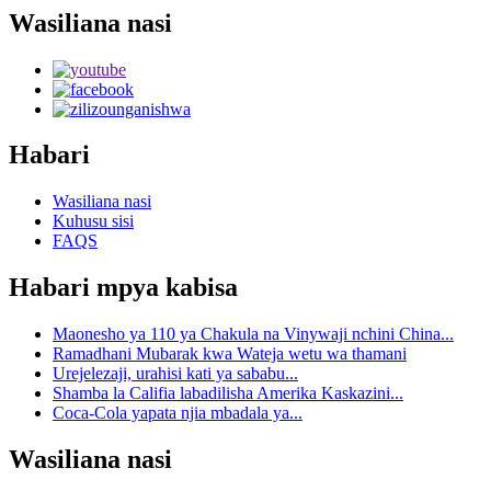
Wasiliana nasi
Habari
Wasiliana nasi
Kuhusu sisi
FAQS
Habari mpya kabisa
Maonesho ya 110 ya Chakula na Vinywaji nchini China...
Ramadhani Mubarak kwa Wateja wetu wa thamani
Urejelezaji, urahisi kati ya sababu...
Shamba la Califia labadilisha Amerika Kaskazini...
Coca-Cola yapata njia mbadala ya...
Wasiliana nasi