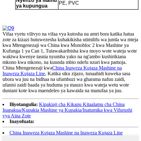
Nyenzo ya filamu
PE, PVC
ya kupungua
Vifaa vyetu vilivyo na vifaa vya kutosha na amri bora katika hatua
zote za kizazi hutuwezesha kuhakikisha utimilifu wa jumla wa mteja
kwa Mtengenezaji wa China kwa Monobloc 2 kwa Mashine ya
Kufunga 1 ya Can 1, Tutawakaribisha kwa moyo wote wateja wote
wakiwa kwenye tasnia nyumba yako na ng'ambo kushirikiana
mkono kwa mkono, na kuunda mbio ndefu nzuri kwa pamoja.
China Mtengenezaji kwa
China Inaweza Kujaza Mashine na
Inaweza Kujaza Line
, Katika siku zijazo, tunaahidi kuweka sasa
ubora wa juu na bidhaa na ufumbuzi wa gharama nafuu zaidi,
ufanisi zaidi baada ya huduma ya mauzo kwa wateja wetu wote
duniani kote kwa maendeleo ya kawaida na manufaa ya juu.
Iliyotangulia:
Kipakiaji cha Kikapu Kitaalamu cha China
Inapakua/Kupakia Mashine ya Kupakia/Inatumika kwa Vifurushi
vya Aina Zote
Inayofuata:
China Inaweza Kujaza Mashine na Inaweza Kujaza Line