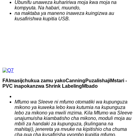
Ubunifu unaweza kuhaririwa moja kwa moja na
kompyuta. Na habari, muundo,
na maktaba ya maneno inaweza kuingizwa au
kusafirishwa kupitia USB.
F
Almasi
j
chukua zamu yako
C
anning
P
uzalishaji
Mstari -
PVC inapokanzwa Shrink Labeling
M
bado
Mfumo wa Sleeve ni mfumo otomatiki wa kupunguza
mikono ya kuweka lebo kwa kutumia na kupunguza
lebo za mikono ya mwili mzima. Kila Mfumo wa Sleeve
unajumuisha kiambatisho cha mikono, moduli moja au
mbili za handaki za kupunguza, (kulingana na
mahitaji), jenereta ya mvuke na kipitishio cha chuma
cha pua cha kusafirisha vyombo kupitia mfumo.