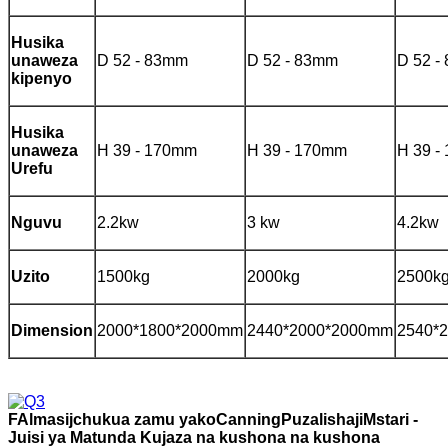
Husika
unaweza
D 52 - 83mm
D 52 - 83mm
D 52 -
kipenyo
Husika
unaweza
H 39 - 170mm
H 39 - 170mm
H 39 -
Urefu
Nguvu
2.2kw
3 kw
4.2kw
Uzito
1500kg
2000kg
2500k
Dimension
2000*1800*2000mm
2440*2000*2000mm
2540*
F
Almasi
j
chukua zamu yako
C
anning
P
uzalishaji
Mstari -
Juisi ya Matunda Kujaza na kushona na kushona