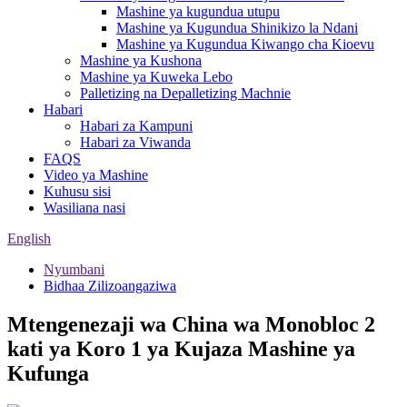
Mashine ya kugundua utupu
Mashine ya Kugundua Shinikizo la Ndani
Mashine ya Kugundua Kiwango cha Kioevu
Mashine ya Kushona
Mashine ya Kuweka Lebo
Palletizing na Depalletizing Machnie
Habari
Habari za Kampuni
Habari za Viwanda
FAQS
Video ya Mashine
Kuhusu sisi
Wasiliana nasi
English
Nyumbani
Bidhaa Zilizoangaziwa
Mtengenezaji wa China wa Monobloc 2
kati ya Koro 1 ya Kujaza Mashine ya
Kufunga