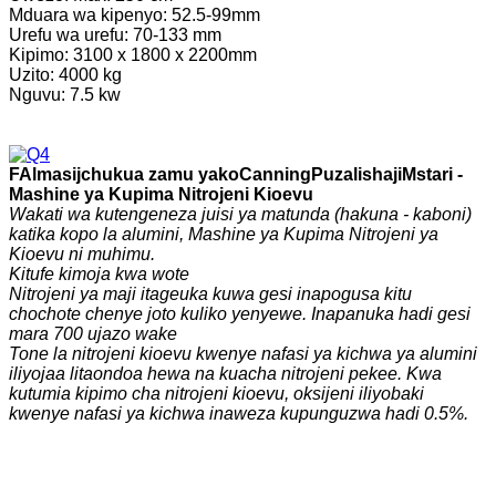
Mduara wa kipenyo: 52.5-99mm
Urefu wa urefu: 70-133 mm
Kipimo: 3100 x 1800 x 2200mm
Uzito: 4000 kg
Nguvu: 7.5 kw
F
Almasi
j
chukua zamu yako
C
anning
P
uzalishaji
Mstari -
Mashine ya Kupima Nitrojeni Kioevu
Wakati wa kutengeneza juisi ya matunda (hakuna - kaboni)
katika kopo la alumini, Mashine ya Kupima Nitrojeni ya
Kioevu ni muhimu.
Kitufe kimoja kwa wote
Nitrojeni ya maji itageuka kuwa gesi inapogusa kitu
chochote chenye joto kuliko yenyewe. Inapanuka hadi gesi
mara 700 ujazo wake
Tone la nitrojeni kioevu kwenye nafasi ya kichwa ya alumini
iliyojaa litaondoa hewa na kuacha nitrojeni pekee. Kwa
kutumia kipimo cha nitrojeni kioevu, oksijeni iliyobaki
kwenye nafasi ya kichwa inaweza kupunguzwa hadi 0.5%.