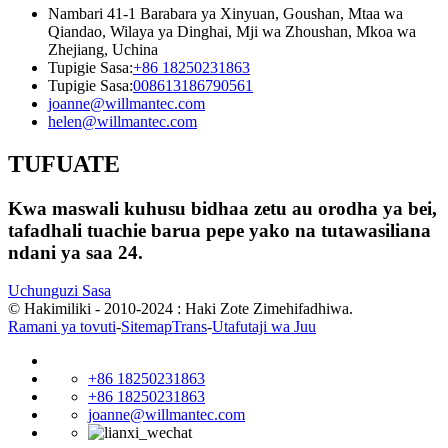
Nambari 41-1 Barabara ya Xinyuan, Goushan, Mtaa wa
Qiandao, Wilaya ya Dinghai, Mji wa Zhoushan, Mkoa wa
Zhejiang, Uchina
Tupigie Sasa:
+86 18250231863
Tupigie Sasa:
008613186790561
joanne@willmantec.com
helen@willmantec.com
TUFUATE
Kwa maswali kuhusu bidhaa zetu au orodha ya bei,
tafadhali tuachie barua pepe yako na tutawasiliana
ndani ya saa 24.
Uchunguzi Sasa
© Hakimiliki - 2010-2024 : Haki Zote Zimehifadhiwa.
Ramani ya tovuti
-
SitemapTrans
-
Utafutaji wa Juu
+86 18250231863
+86 18250231863
joanne@willmantec.com