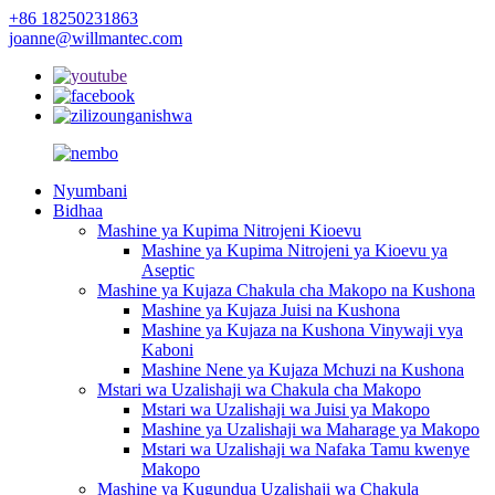
+86 18250231863
joanne@willmantec.com
Nyumbani
Bidhaa
Mashine ya Kupima Nitrojeni Kioevu
Mashine ya Kupima Nitrojeni ya Kioevu ya
Aseptic
Mashine ya Kujaza Chakula cha Makopo na Kushona
Mashine ya Kujaza Juisi na Kushona
Mashine ya Kujaza na Kushona Vinywaji vya
Kaboni
Mashine Nene ya Kujaza Mchuzi na Kushona
Mstari wa Uzalishaji wa Chakula cha Makopo
Mstari wa Uzalishaji wa Juisi ya Makopo
Mashine ya Uzalishaji wa Maharage ya Makopo
Mstari wa Uzalishaji wa Nafaka Tamu kwenye
Makopo
Mashine ya Kugundua Uzalishaji wa Chakula