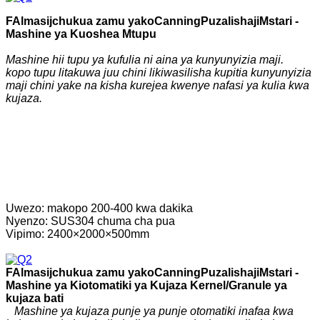
F
Almasi
j
chukua zamu yako
C
anning
P
uzalishaji
Mstari -
Mashine ya Kuoshea Mtupu
Mashine hii tupu ya kufulia ni aina ya kunyunyizia maji.
kopo tupu litakuwa juu chini likiwasilisha kupitia kunyunyizia
maji chini yake na kisha kurejea kwenye nafasi ya kulia kwa
kujaza.
Uwezo: makopo 200-400 kwa dakika
Nyenzo: SUS304 chuma cha pua
Vipimo: 2400×2000×500mm
F
Almasi
j
chukua zamu yako
C
anning
P
uzalishaji
Mstari -
Mashine ya Kiotomatiki ya Kujaza Kernel/Granule ya
kujaza bati
Mashine ya kujaza punje ya punje otomatiki inafaa kwa