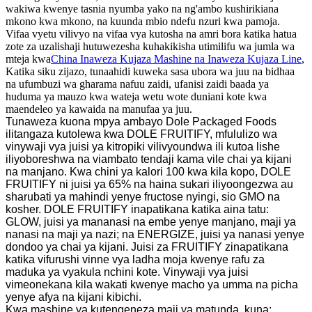
wakiwa kwenye tasnia nyumba yako na ng'ambo kushirikiana
mkono kwa mkono, na kuunda mbio ndefu nzuri kwa pamoja.
Vifaa vyetu vilivyo na vifaa vya kutosha na amri bora katika hatua
zote za uzalishaji hutuwezesha kuhakikisha utimilifu wa jumla wa
mteja kwa
China Inaweza Kujaza Mashine na Inaweza Kujaza Line
,
Katika siku zijazo, tunaahidi kuweka sasa ubora wa juu na bidhaa
na ufumbuzi wa gharama nafuu zaidi, ufanisi zaidi baada ya
huduma ya mauzo kwa wateja wetu wote duniani kote kwa
maendeleo ya kawaida na manufaa ya juu.
Tunaweza kuona mpya ambayo Dole Packaged Foods
ilitangaza kutolewa kwa DOLE FRUITIFY, mfululizo wa
vinywaji vya juisi ya kitropiki vilivyoundwa ili kutoa lishe
iliyoboreshwa na viambato tendaji kama vile chai ya kijani
na manjano. Kwa chini ya kalori 100 kwa kila kopo, DOLE
FRUITIFY ni juisi ya 65% na haina sukari iliyoongezwa au
sharubati ya mahindi yenye fructose nyingi, sio GMO na
kosher. DOLE FRUITIFY inapatikana katika aina tatu:
GLOW, juisi ya mananasi na embe yenye manjano, maji ya
nanasi na maji ya nazi; na ENERGIZE, juisi ya nanasi yenye
dondoo ya chai ya kijani. Juisi za FRUITIFY zinapatikana
katika vifurushi vinne vya ladha moja kwenye rafu za
maduka ya vyakula nchini kote. Vinywaji vya juisi
vimeonekana kila wakati kwenye macho ya umma na picha
yenye afya na kijani kibichi.
Kwa mashine ya kutengeneza maji ya matunda, kuna: