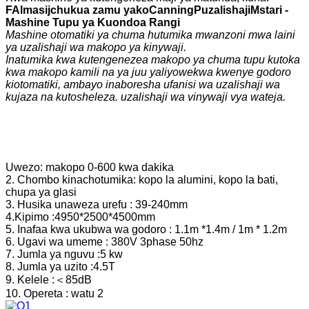
F
Almasi
j
chukua zamu yako
C
anning
P
uzalishaji
Mstari -
Mashine Tupu ya Kuondoa Rangi
Mashine otomatiki ya chuma hutumika mwanzoni mwa laini
ya uzalishaji wa makopo ya kinywaji.
Inatumika kwa kutengenezea makopo ya chuma tupu kutoka
kwa makopo kamili na ya juu yaliyowekwa kwenye godoro
kiotomatiki, ambayo inaboresha ufanisi wa uzalishaji wa
kujaza na kutosheleza.
uzalishaji wa vinywaji vya wateja.
Uwezo: makopo 0-600 kwa dakika
2. Chombo kinachotumika: kopo la alumini, kopo la bati,
chupa ya glasi
3. Husika unaweza urefu : 39-240mm
4.Kipimo :4950*2500*4500mm
5. Inafaa kwa ukubwa wa godoro : 1.1m *1.4m / 1m * 1.2m
6. Ugavi wa umeme : 380V 3phase 50hz
7. Jumla ya nguvu :5 kw
8. Jumla ya uzito :4.5T
9. Kelele :＜85dB
10. Opereta : watu 2