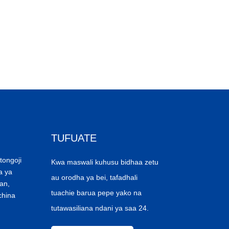
TUFUATE
tongoji
Kwa maswali kuhusu bidhaa zetu
a ya
au orodha ya bei, tafadhali
an,
tuachie barua pepe yako na
china
tutawasiliana ndani ya saa 24.