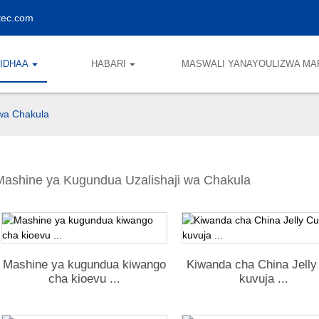
tec.com
IDHAA
HABARI
MASWALI YANAYOULIZWA MA
wa Chakula
Mashine ya Kugundua Uzalishaji wa Chakula
Mashine ya kugundua kiwango
Kiwanda cha China Jelly
cha kioevu ...
kuvuja ...