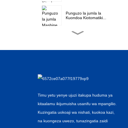
Punguzo la jumla la
Kuondoa Kiotomatiki...
Uuzaji wa jumla wa
Kiwanda cha Aseptic Pet
Wat...
Karatasi ya Alumini ya
Muuzaji wa China
Imezidi...
Canne ya Kichina ya jumla
ya Automatic...
Timu yetu yenye ujuzi itakupa huduma ya
kitaalamu ikijumuisha usanifu wa mpangilio.
Mtengenezaji wa OEM
Kuzingatia uokoaji wa nishati, kuokoa kazi,
Moto wa Kuuza Kipenzi...
na kuongeza uwezo, tunazingatia zaidi