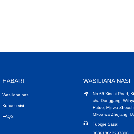
HABARI
WASILIANA NASI
No.69 Xinchi Road, Ki
Wasiliana nasi
cha Donggang, Wilay
Kuhusu sisi
Putuo, Mji wa Zhoush
Mkoa wa Zhejiang, U
FAQS
Tupigie Sasa: ​​
008618042297890