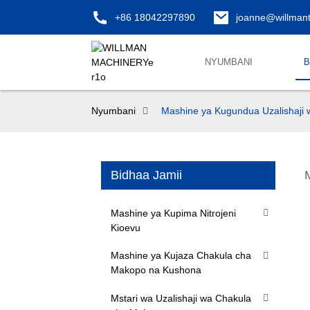
+86 18042297890
joanne@willman
NYUMBANI
B
Nyumbani
Mashine ya Kugundua Uzalishaji 
Bidhaa Jamii
Mashine ya Kupima Nitrojeni
Kioevu
Mashine ya Kujaza Chakula cha
Makopo na Kushona
Mstari wa Uzalishaji wa Chakula