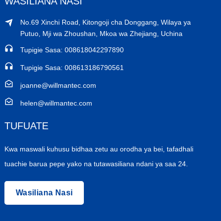
WASILIANA NASI
No.69 Xinchi Road, Kitongoji cha Donggang, Wilaya ya
Putuo, Mji wa Zhoushan, Mkoa wa Zhejiang, Uchina
Tupigie Sasa: ​​008618042297890
Tupigie Sasa: ​​008613186790561
joanne@willmantec.com
helen@willmantec.com
TUFUATE
Kwa maswali kuhusu bidhaa zetu au orodha ya bei, tafadhali
tuachie barua pepe yako na tutawasiliana ndani ya saa 24.
Wasiliana Nasi