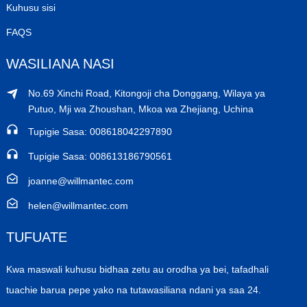
Kuhusu sisi
FAQS
WASILIANA NASI
No.69 Xinchi Road, Kitongoji cha Donggang, Wilaya ya
Putuo, Mji wa Zhoushan, Mkoa wa Zhejiang, Uchina
Tupigie Sasa: ​​008618042297890
Tupigie Sasa: ​​008613186790561
joanne@willmantec.com
helen@willmantec.com
TUFUATE
Kwa maswali kuhusu bidhaa zetu au orodha ya bei, tafadhali
tuachie barua pepe yako na tutawasiliana ndani ya saa 24.