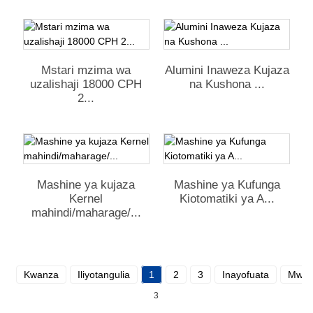
Mstari mzima wa
Alumini Inaweza Kujaza
uzalishaji 18000 CPH
na Kushona ...
2...
Mashine ya kujaza
Mashine ya Kufunga
Kernel
Kiotomatiki ya A...
mahindi/maharage/...
Kwanza
Iliyotangulia
1
2
3
Inayofuata
Mwis
3